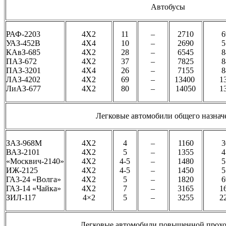
Автобусы
РАФ-2203
4Х2
11
–
2710
6
УАЗ-452В
4Х4
10
–
2690
5
КАвЗ-685
4Х2
28
–
6545
8
ПАЗ-672
4Х2
37
–
7825
8
ПАЗ-3201
4Х4
26
–
7155
8
ЛАЗ-4202
4Х2
69
–
13400
1
ЛиАЗ-677
4Х2
80
–
14050
1
Легковые автомобили общего назнач
ЗАЗ-968М
4Х2
4
–
1160
3
ВАЗ-2101
4Х2
5
–
1355
4
«Москвич-2140»
4Х2
4-5
–
1480
5
ИЖ-2125
4Х2
4-5
–
1450
5
ГА3-24 «Волга»
4Х2
5
–
1820
6
ГАЗ-14 «Чайка»
4Х2
7
–
3165
1
ЗИЛ-117
4×2
5
–
3255
2
Легковые автомобили повышенной прох