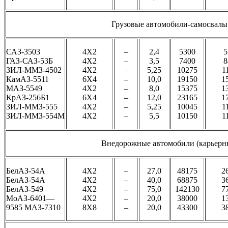
Грузовые автомобили-самосвалы
САЗ-3503
4Х2
–
2,4
5300
5
ГАЗ-САЗ-53Б
4Х2
–
3,5
7400
8
ЗИЛ-ММЗ-4502
4Х2
–
5,25
10275
1
КамАЗ-5511
6Х4
–
10,0
19150
1
МАЗ-5549
4Х2
–
8,0
15375
1
КрАЗ-256Б1
6Х4
–
12,0
23165
1
ЗИЛ-ММЗ-555
4Х2
–
5,25
10045
1
ЗИЛ-ММЗ-554М
4Х2
–
5,5
10150
1
Внедорожные автомобили (карьерн
БелАЗ-54А
4Х2
–
27,0
48175
2
БелАЗ-54А
4Х2
–
40,0
68875
3
БелАЗ-549
4Х2
–
75,0
142130
7
МоАЗ-6401—
4Х2
–
20,0
38000
1
9585 МАЗ-7310
8Х8
–
20,0
43300
3