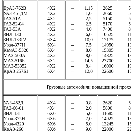
ЕрАЗ-762В
4Х2
–
1,15
2625
5
УАЗ-451ДМ
4Х2
–
1,0
2660
5
ГАЗ-51А
4Х2
–
2,5
5150
5
ГАЗ-52-04
4Х2
–
2,5
5170
5
ГАЗ-5ЗА
4Х2
–
4,0
7400
8
ЗИЛ-130
4Х2
–
6,0
10525
1
ЗИЛ-133Г2
6Х4
–
10,0
17175
1
Урал-377Н
6Х4
–
7,5
14950
1
КамАЗ-5320
6Х4
–
8,0
15305
1
МАЗ-500А
4Х2
–
8,0
14825
1
МАЗ-516Б
6Х2
–
14,5
23700
1
МАЗ-53352
4Х2
–
8,4
16000
1
КрАЗ-257Б1
6Х4
–
12,0
22600
1
Грузовые автомобили повышенной прох
УАЗ-452Д
4Х4
–
0,8
2620
5
ГАЗ-66-01
4Х4
–
2,0
5800
8
ЗИЛ-131
6Х6
–
5,0
11685
1
Урал-375Н
6Х6
–
7,0
14925
1
Урал-4З20
6Х6
–
5,0
13245
1
КрАЗ-260
6Хб
–
9,0
22000
2