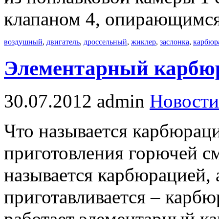
клапаном 4, опирающимся
воздушный
,
двигатель
,
дроссельный
,
жиклер
,
заслонка
,
карбюр
Элементарный карбю
30.07.2012
admin
Новости
Что называется карбюрац
приготовления горючей см
называется карбюрацией, 
приготавливается – карбю
работает элементарный к