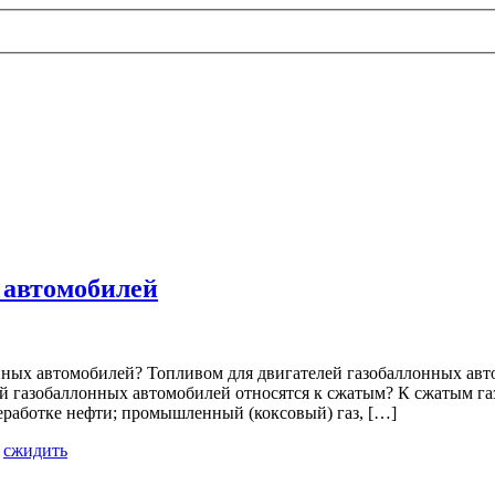
 автомобилей
онных автомобилей? Топливом для двигателей газобаллонных ав
 газобаллонных автомобилей относятся к сжатым? К сжатым газам
работке нефти; промышленный (коксовый) газ, […]
,
сжидить