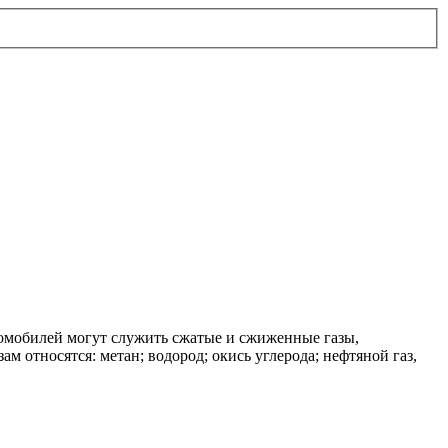
томобилей могут служить сжатые и сжиженные газы,
 относятся: метан; водород; окись углерода; нефтяной газ,