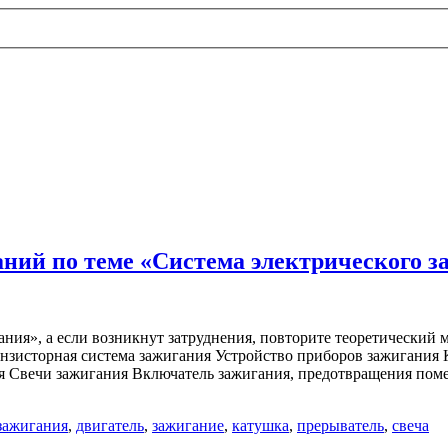
ний по теме «Система электрического з
ания», а если возникнут затруднения, повторите теоретический 
анзисторная система зажигания Устройство приборов зажигания
Свечи зажигания Включатель зажигания, предотвращения помех
 зажигания
,
двигатель
,
зажигание
,
катушка
,
прерыватель
,
свеча