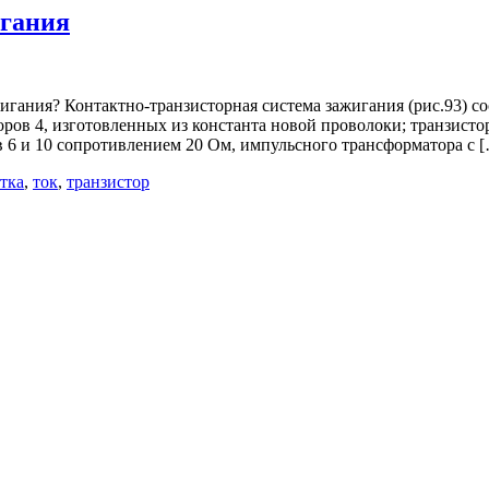
игания
игания? Контактно-транзисторная система зажигания (рис.93) со
сторов 4, изготовленных из константа новой проволоки; транзи
ов 6 и 10 сопротивлением 20 Ом, импульсного трансформатора с 
тка
,
ток
,
транзистор