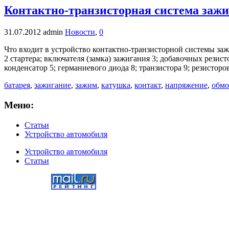
Контактно-транзисторная система заж
31.07.2012
admin
Новости
,
0
Что входит в устройство контактно-транзисторной системы заж
2 стартера; включателя (замка) зажигания 3; добавочных рези
конденсатор 5; германиевого диода 8; транзистора 9; резистор
батарея
,
зажигание
,
зажим
,
катушка
,
контакт
,
напряжение
,
обмо
Меню:
Статьи
Устройство автомобиля
Устройство автомобиля
Статьи