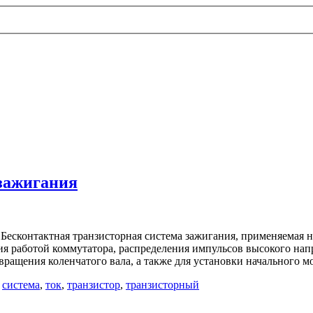
 зажигания
 Бесконтактная транзисторная система зажигания, применяемая н
ия работой коммутатора, распределения импульсов высокого нап
вращения коленчатого вала, а также для установки начального м
,
система
,
ток
,
транзистор
,
транзисторный