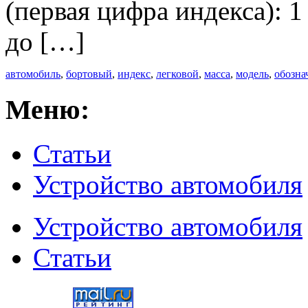
(первая цифра индекса): 
до […]
автомобиль
,
бортовый
,
индекс
,
легковой
,
масса
,
модель
,
обозна
Меню:
Статьи
Устройство автомобиля
Устройство автомобиля
Статьи