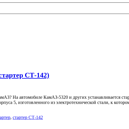
стартер СТ-142)
КамАЗ? На автомобиле КамАЗ-5320 и других устанавливается ста
 корпуса 5, изготовленного из электротехнической стали, к кот
артер
,
стартер СТ-142