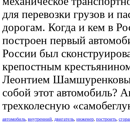
механическое транспортно
для перевозки грузов и п
дорогам. Когда и кем в Р
построен первый автомоб
России был сконструиров
крепостным крестьянино
Леонтием Шамшуренковым 
собой этот автомобиль? А
трехколесную «самобеглу
автомобиль
,
внутренний
,
двигатель
,
инженер
,
построить
,
сгора