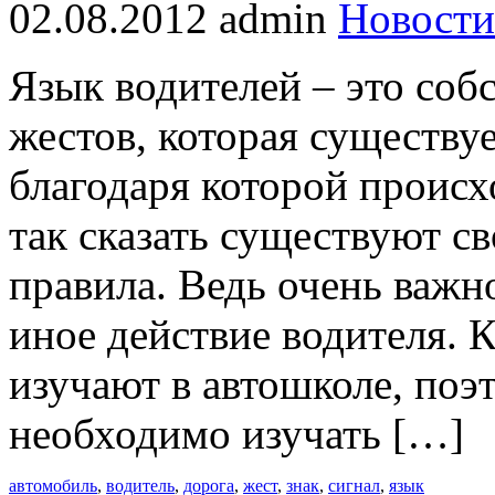
02.08.2012
admin
Новости
Язык водителей – это собс
жестов, которая существу
благодаря которой проис
так сказать существуют с
правила. Ведь очень важно
иное действие водителя. 
изучают в автошколе, поэ
необходимо изучать […]
автомобиль
,
водитель
,
дорога
,
жест
,
знак
,
сигнал
,
язык