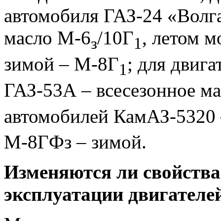
автомобиля ГАЗ-24 «Волга
масло М-6
/10Г
, летом 
з
1
зимой – М-8Г
; для двиг
1
ГАЗ-53А – всесезонное м
автомобилей КамАЗ-5320
М-8ГФз – зимой.
Изменяются ли свойства
эксплуатации двигателе