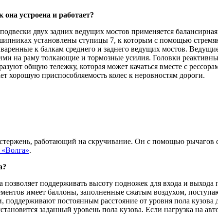
 она устроена и работает?
одвески двух задних ведущих мостов применяется балансирная по
дшипниках установлены ступицы 7, к которым с помощью стремян
иваренные к балкам среднего и заднего ведущих мостов. Ведущ
и на раму толкающие и тормозные усилия. Головки реактивны
азуют общую тележку, которая может качаться вместе с рессорам
ет хорошую приспособляемость колес к неровностям дороги.
 стержень, работающий на скручивание. Он с помощью рычагов 
 «Волга»
.
а?
на позволяет поддерживать высоту подножек для входа и выхода 
элементов имеет баллоны, заполненные сжатым воздухом, поступ
, поддерживают постоянным расстояние от уровня пола кузова 
сстановится заданный уровень пола кузова. Если нагрузка на авт