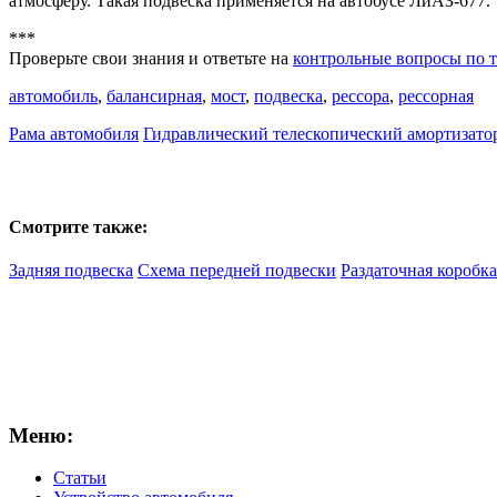
атмосферу. Такая подвеска применяется на автобусе ЛиАЗ-677.
***
Проверьте свои знания и ответьте на
контрольные вопросы по т
автомобиль
,
балансирная
,
мост
,
подвеска
,
рессора
,
рессорная
Рама автомобиля
Гидравлический телескопический амортизато
Смотрите также:
Задняя подвеска
Схема передней подвески
Раздаточная коробка
Меню:
Статьи