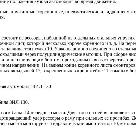
вание положения кузова автомобиля во время движения.
орные, пружинные, торсионные, пневматические и гидропневмат
ах.
а) состоит из рессоры, набранной из отдельных стальных упруг
нной лист, который несколько короче коренного и т. д. На пер
устанавливается втулка 19. Ушко шарнирно соединено со стальны
проходящими через полуцилиндрические выточки. При сборке ли
 или центрирующим болтом, проходящим сквозь отверстия, прос
ном направлении. На заднем конце коренного листа смонтирован
оковых вкладышей 17, закрепленных в кронштейне 11 стяжным бол
обиля ЗИЛ-130.
тся к балке 14 переднего моста. Для этого на ней выполняется с
едотвращающий удар рессоры о раму при сильных ее прогибах. 
еднего моста монтируется гидравлический амортизатор 10, кото