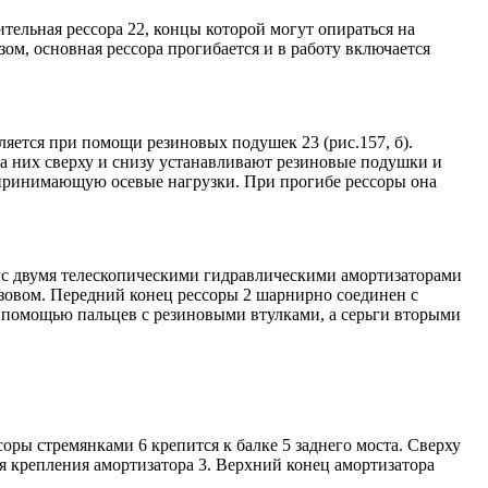
ительная рессора 22, концы которой могут опираться на
зом, основная рессора прогибается и в работу включается
ляется при помощи резиновых подушек 23 (рис.157, б).
на них сверху и снизу устанавливают резиновые подушки и
принимающую осевые нагрузки. При прогибе рессоры она
 с двумя телескопическими гидравлическими амортизаторами
узовом. Передний конец рессоры 2 шарнирно соединен с
с помощью пальцев с резиновыми втулками, а серьги вторыми
оры стремянками 6 крепится к балке 5 заднего моста. Сверху
я крепления амортизатора 3. Верхний конец амортизатора