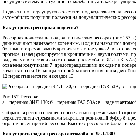
несущую систему и затухание их колебаний, а также регулиро
Подвески по виду упругого элемента подразделяются на ресс
автомобилях получили подвески на полуэллиптических рессор
Как устроена рессорная подвеска?
Рессорная подвеска на полуэллиптических рессорах (рис.157, 
длинный лист называется коренным. Под ним находится подкоре
болтами и стремянками 6 крепится съемное ушко 2, в которое 
прогибе. Палец фиксируется в кронштейне 4 двумя болтами, 
выдавками в листах и фиксаторами (автомобили ЗИЛ и КамАЗ)
охвачены хомутиками 7, предотвращающими их сдвиг в попереч
качаться на оси 16, концы которой заходят в отверстия двух б
12 перекатывается по накладке 13.
Рис.157. Рессора:
а – передняя ЗИЛ-130; б – передняя ГАЗ-5ЗА; в – задняя автом
Собранная рессора средней своей частью стремянками 15 крепи
верхнего листа стремянками закреплен резиновый буфер 8, пр
ограничивает прогиб рессоры. Вместе с рессорой к балке пер
Как устроена задняя рессора автомобиля ЗИЛ-130?