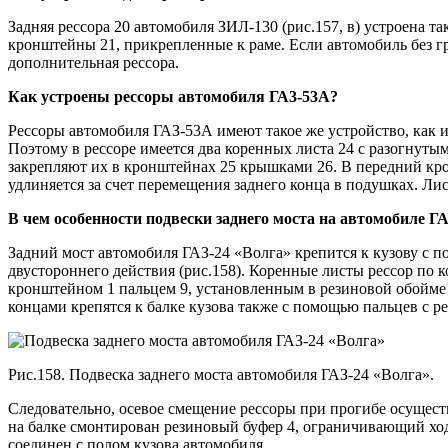
Задняя рессора 20 автомобиля ЗИЛ-130 (рис.157, в) устроена та
кронштейны 21, прикрепленные к раме. Если автомобиль без гру
дополнительная рессора.
Как устроены рессоры автомобиля ГА3-53А?
Рессоры автомобиля ГАЗ-53А имеют такое же устройство, как и
Поэтому в рессоре имеется два коренных листа 24 с разогнуты
закрепляют их в кронштейнах 25 крышками 26. В передний к
удлиняется за счет перемещения заднего конца в подушках. Ли
В чем особенности подвески заднего моста на автомобиле Г
Задний мост автомобиля ГАЗ-24 «Волга» крепится к кузову с 
двустороннего действия (рис.158). Коренные листы рессор по 
кронштейном 1 пальцем 9, установленным в резиновой обойме 
концами крепятся к балке кузова также с помощью пальцев с 
Рис.158. Подвеска заднего моста автомобиля ГАЗ-24 «Волга».
Следовательно, осевое смещение рессоры при прогибе осуществл
на балке смонтирован резиновый буфер 4, ограничивающий ход
соединен с полом кузова автомобиля.