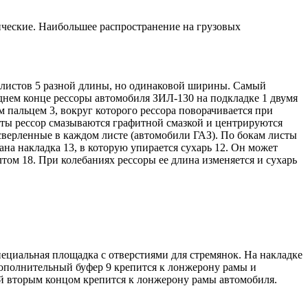
ические. Наибольшее распространение на грузовых
их листов 5 разной длины, но одинаковой ширины. Самый
еднем конце рессоры автомобиля ЗИЛ-130 на подкладке 1 двумя
м пальцем 3, вокруг которого рессора поворачивается при
сты рессор смазываются графитной смазкой и центрируются
верленные в каждом листе (автомобили ГАЗ). По бокам листы
а накладка 13, в которую упирается сухарь 12. Он может
том 18. При колебаниях рессоры ее длина изменяется и сухарь
пециальная площадка с отверстиями для стремянок. На накладке
Дополнительный буфер 9 крепится к лонжерону рамы и
рый вторым концом крепится к лонжерону рамы автомобиля.