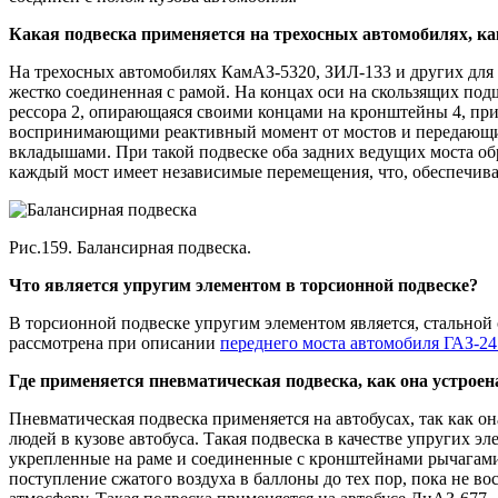
Какая подвеска применяется на трехосных автомобилях, как
На трехосных автомобилях КамАЗ-5320, ЗИЛ-133 и других для п
жестко соединенная с рамой. На концах оси на скользящих по
рессора 2, опирающаяся своими концами на кронштейны 4, пр
воспринимающими реактивный момент от мостов и передающим
вкладышами. При такой подвеске оба задних ведущих моста обр
каждый мост имеет независимые перемещения, что, обеспечива
Рис.159. Балансирная подвеска.
Что является упругим элементом в торсионной подвеске?
В торсионной подвеске упругим элементом является, стальной
рассмотрена при описании
переднего моста автомобиля ГАЗ-24
Где применяется пневматическая подвеска, как она устроен
Пневматическая подвеска применяется на автобусах, так как о
людей в кузове автобуса. Такая подвеска в качестве упругих 
укрепленные на раме и соединенные с кронштейнами рычагами
поступление сжатого воздуха в баллоны до тех пор, пока не во