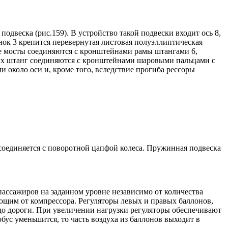
двеска (рис.159). В устройство такой подвески входит ось 8,
ок 3 крепится перевернутая листовая полуэллиптическая
ие мосты соединяются с кронштейнами рамы штангами 6,
х штанг соединяются с кронштейнами шаровыми пальцами с
и около оси и, кроме того, вследствие прогиба рессоры
соединяется с поворотной цапфой колеса. Пружинная подвеска
пассажиров на заданном уровне независимо от количества
ающим от компрессора. Регуляторы левых и правых баллонов,
до дороги. При увеличении нагрузки регуляторы обеспечивают
обус уменьшится, то часть воздуха из баллонов выходит в