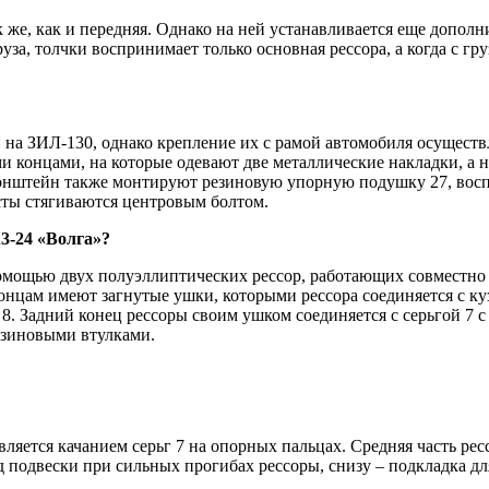
к же, как и передняя. Однако на ней устанавливается еще дополн
за, толчки воспринимает только основная рессора, а когда с гру
 на ЗИЛ-130, однако крепление их с рамой автомобиля осуществ
ми концами, на которые одевают две металлические накладки, а 
ронштейн также монтируют резиновую упорную подушку 27, вос
сты стягиваются центровым болтом.
А3-24 «Волга»?
помощью двух полуэллиптических рессор, работающих совместно
концам имеют загнутые ушки, которыми рессора соединяется с к
8. Задний конец рессоры своим ушком соединяется с серьгой 7 
резиновыми втулками.
яется качанием серьг 7 на опорных пальцах. Средняя часть ресс
 подвески при сильных прогибах рессоры, снизу – подкладка дл