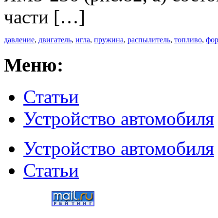
части […]
давление
,
двигатель
,
игла
,
пружина
,
распылитель
,
топливо
,
фор
Меню:
Статьи
Устройство автомобиля
Устройство автомобиля
Статьи