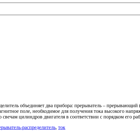
еделитель объединяет два прибора: прерыватель – прерывающий
магнитное поле, необходимое для получения тока высокого напр
 свечам цилиндров двигателя в соответствии с порядком его ра
ерыватель-распределитель
,
ток