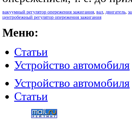
вакуумный регулятор опережения зажигания
,
вал
,
двигатель
,
з
центробежный регулятор опережения зажигания
Меню:
Статьи
Устройство автомобиля
Устройство автомобиля
Статьи