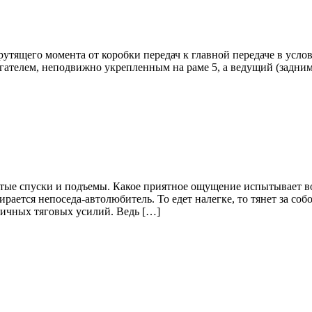
рутящего момента от коробки передач к главной передаче в усл
вигателем, неподвижно укрепленным на раме 5, а ведущий (задним
крутые спуски и подъемы. Какое приятное ощущение испытывает 
рается непоседа-автолюбитель. То едет налегке, то тянет за со
ичных тяговых усилий. Ведь […]