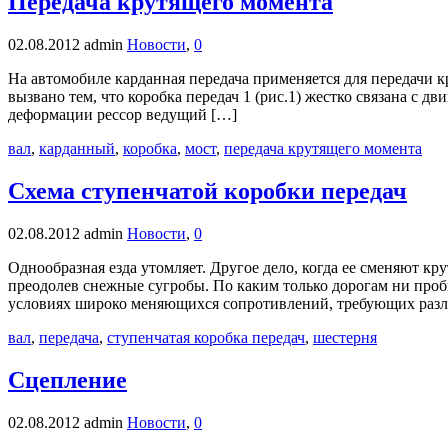
Передача крутящего момента
02.08.2012
admin
Новости
,
0
На автомобиле карданная передача применяется для передачи к
вызвано тем, что коробка передач 1 (рис.1) жестко связана с д
деформации рессор ведущий […]
вал
,
карданный
,
коробка
,
мост
,
передача крутящего момента
Схема ступенчатой коробки передач
02.08.2012
admin
Новости
,
0
Однообразная езда утомляет. Другое дело, когда ее сменяют 
преодолев снежные сугробы. По каким только дорогам ни проби
условиях широко меняющихся сопротивлений, требующих разл
вал
,
передача
,
ступенчатая коробка передач
,
шестерня
Сцепление
02.08.2012
admin
Новости
,
0