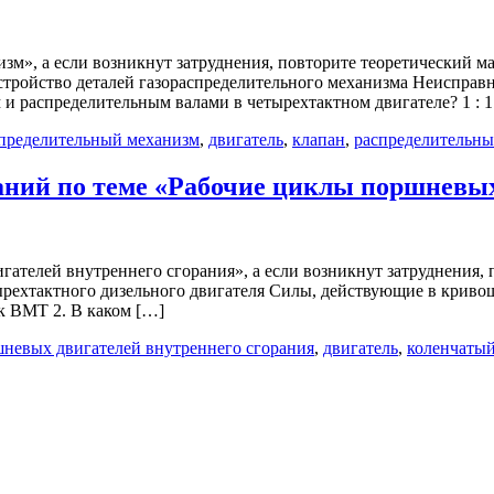
зм», а если возникнут затруднения, повторите теоретический м
тройство деталей газораспределительного механизма Неисправно
распределительным валами в четырехтактном двигателе? 1 : 1 2 
спределительный механизм
,
двигатель
,
клапан
,
распределительн
ний по теме «Рабочие циклы поршневых
ателей внутреннего сгорания», а если возникнут затруднения, 
ырехтактного дизельного двигателя Силы, действующие в криво
 ВМТ 2. В каком […]
шневых двигателей внутреннего сгорания
,
двигатель
,
коленчаты