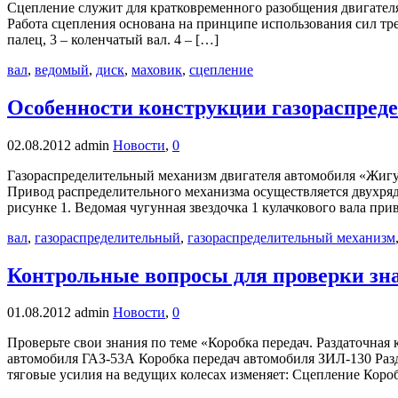
Сцепление служит для кратковременного разобщения двигателя
Работа сцепления основана на принципе использования сил тре
палец, 3 – коленчатый вал. 4 – […]
вал
,
ведомый
,
диск
,
маховик
,
сцепление
Особенности конструкции газораспред
02.08.2012
admin
Новости
,
0
Газораспределительный механизм двигателя автомобиля «Жиг
Привод распределительного механизма осуществляется двухряд
рисунке 1. Ведомая чугунная звездочка 1 кулачкового вала пр
вал
,
газораспределительный
,
газораспределительный механизм
Контрольные вопросы для проверки зна
01.08.2012
admin
Новости
,
0
Проверьте свои знания по теме «Коробка передач. Раздаточная 
автомобиля ГАЗ-53А Коробка передач автомобиля ЗИЛ-130 Разд
тяговые усилия на ведущих колесах изменяет: Сцепление Короб