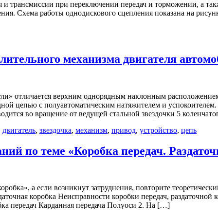
 и трансмиссии при переключении передач и торможении, а такж
ния. Схема работы однодискового сцепления показана на рисунке
елительного механизма двигателя автом
ули» отличается верхним однорядным наклонным расположением 
ной цепью с полуавтоматическим натяжителем и успокоителем. 
иводится во вращение от ведущей стальной звездочки 5 коленчат
,
двигатель
,
звездочка
,
механизм
,
привод
,
устройство
,
цепь
ний по теме «Коробка передач. Раздаточ
коробка», а если возникнут затруднения, повторите теоретическ
аточная коробка Неисправности коробки передач, раздаточной 
ка передач Карданная передача Полуоси 2. На […]