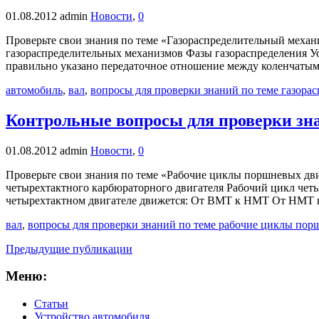
01.08.2012
admin
Новости
,
0
Проверьте свои знания по теме «Газораспределительный механи
газораспределительных механизмов Фазы газораспределения Ус
правильно указано передаточное отношение между коленчатым и 
автомобиль
,
вал
,
вопросы для проверки знаний по теме газора
Контрольные вопросы для проверки зна
01.08.2012
admin
Новости
,
0
Проверьте свои знания по теме «Рабочие циклы поршневых двиг
четырехтактного карбюраторного двигателя Рабочий цикл чет
четырехтактном двигателе движется: От ВМТ к НМТ От НМТ к
вал
,
вопросы для проверки знаний по теме рабочие циклы пор
Предыдущие публикации
Меню:
Статьи
Устройство автомобиля