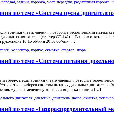
 передач
,
задний
,
коробка
,
мост
,
передача
,
раздаточная коробка
,
ш
ний по теме «Система пуска двигателей
 если возникнут затруднения, повторите теоретический материал
дизельных двигателей (стартер СТ-142) 1. В каком ответе прави
 рукояткой? 10-15 об/мин 20-30 об/мин […]
телей
,
коллектор
,
корпус
,
обмотка
,
стартер
,
якорь
ний по теме «Система питания дизельно
вигателя», а если возникнут затруднения, повторите теоретичес
 Устройство приборов системы питания дизельных двигателей Фи
ния, муфта изменения угла начала впрыска топлива […]
зельного двигателя
,
давление
,
двигатель
,
насос
,
очистка
,
топливо
аний по теме «Газораспределительный м