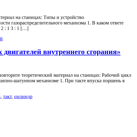
атериал на станицах: Типы и устройство
сти газораспределительного механизма 1. В каком ответе
: 1 3 : 1 […]
ый
 двигателей внутреннего сгорания»
повторите теоретический материал на станицах: Рабочий цикл
шипно-шатунном механизме 1. При такте впуска поршень в
й
,
такт
,
цилиндр