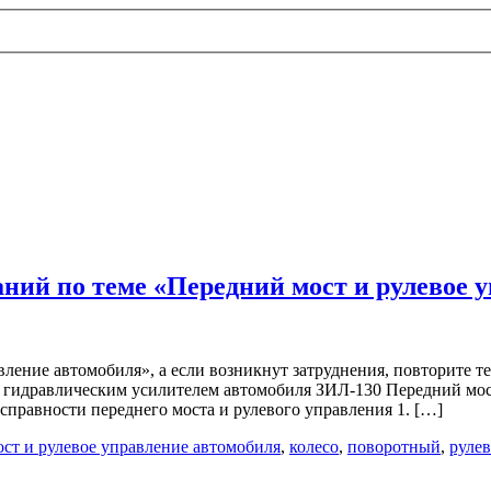
ний по теме «Передний мост и рулевое 
вление автомобиля», а если возникнут затруднения, повторите 
с гидравлическим усилителем автомобиля ЗИЛ-130 Передний мос
справности переднего моста и рулевого управления 1. […]
ост и рулевое управление автомобиля
,
колесо
,
поворотный
,
руле