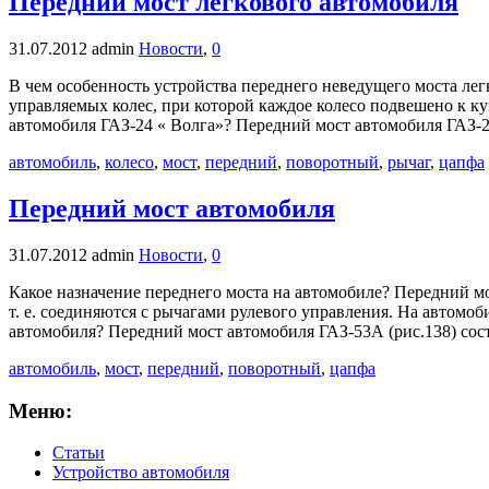
Передний мост легкового автомобиля
31.07.2012
admin
Новости
,
0
В чем особенность устройства переднего неведущего моста ле
управляемых колес, при которой каждое колесо подвешено к ку
автомобиля ГАЗ-24 « Волга»? Передний мост автомобиля ГАЗ-24
автомобиль
,
колесо
,
мост
,
передний
,
поворотный
,
рычаг
,
цапфа
Передний мост автомобиля
31.07.2012
admin
Новости
,
0
Какое назначение переднего моста на автомобиле? Передний мо
т. е. соединяются с рычагами рулевого управления. На автом
автомобиля? Передний мост автомобиля ГАЗ-53А (рис.138) сос
автомобиль
,
мост
,
передний
,
поворотный
,
цапфа
Меню:
Статьи
Устройство автомобиля