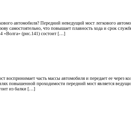
гкового автомобиля? Передний неведущий мост легкового автом
зову самостоятельно, что повышает плавность хода и срок служб
 «Волга» (рис.141) состоит […]
ст воспринимает часть массы автомобиля и передает ее через к
обилях повышенной проходимости передний мост является ведущи
тоит из балки […]