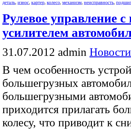
деталь
,
износ
,
картер
,
колесо
,
механизм
,
неисправность
,
подши
Рулевое управление с
усилителем автомоби
31.07.2012
admin
Новости
В чем особенность устрой
большегрузных автомобил
большегрузными автомоб
приходится прилагать бол
колесу, что приводит к с