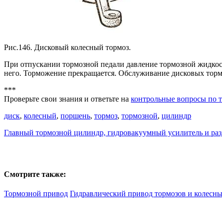
Рис.146. Дисковый колесный тормоз.
При отпускании тормозной педали давление тормозной жидкост
него. Торможение прекращается. Обслуживание дисковых тормо
***
Проверьте свои знания и ответьте на
контрольные вопросы по т
диск
,
колесный
,
поршень
,
тормоз
,
тормозной
,
цилиндр
Главный тормозной цилиндр, гидровакуумный усилитель и раз
Смотрите также:
Тормозной привод
Гидравлический привод тормозов и колесны