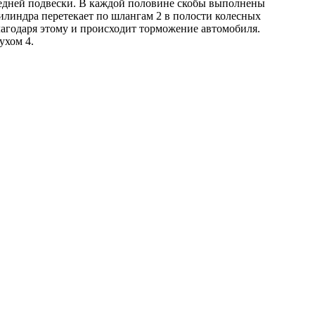
ередней подвески. В каждой половине скобы выполнены
линдра перетекает по шлангам 2 в полости колесных
лагодаря этому и происходит торможение автомобиля.
ухом 4.