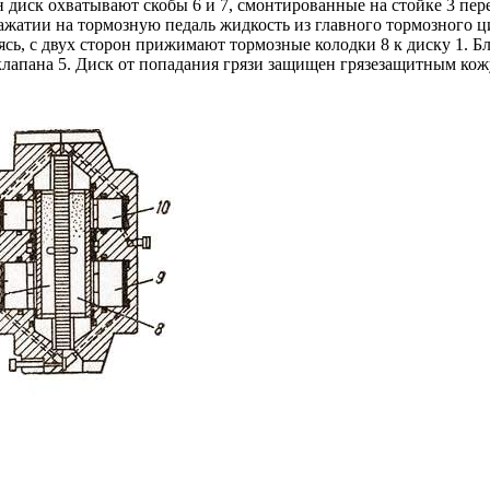
рон диск охватывают скобы 6 и 7, смонтированные на стойке 3 п
атии на тормозную педаль жидкость из главного тормозного ци
сь, с двух сторон прижимают тормозные колодки 8 к диску 1. Б
апана 5. Диск от попадания грязи защищен грязезащитным кож