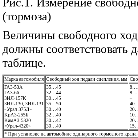
Рис.1. Измерение свободн
(тормоза)
Величины свободного хода
должны соответствовать 
таблице.
Марка автомобиля
Свободный ход педали сцепления, мм
Сво
ГА3-53А
35…45
8…
ГАЗ-66
32…44
8 ..
ЗИЛ-157К
30…45
–
ЗИЛ-130, ЗИЛ-131
35…50
40
«Урал-375Д»
30…40
20
KpAЗ-255Б
32…40
10
KaмAЗ-5320
30…42
20
«Урал-4320»
30…40
15
* При установке на автомобиле одинарного тормозного крана