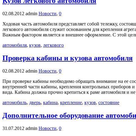
Кузов легкового автомобиля
02.08.2012
admin
Новости
,
0
Ходовая часть автомобиля представляет собой тележку, состоящ
легкового автомобиля служит основанием для крепления агре
Важным фактором является и внешнее оформление. С этой цел
автомобиля
,
кузов
,
легкового
Проверка кабины и кузова автомобиля
02.08.2012
admin
Новости
,
0
При проверке кабины необходимо обращать внимание на ее сост
внутренней части кабины, крепления контрольных приборов и с
вида. Кабина должна прочно крепиться к раме автомобиля и не
автомобиль
,
дверь
,
кабина
,
крепление
,
кузов
,
состояние
Дополнительное оборудование автомоб
31.07.2012
admin
Новости
,
0