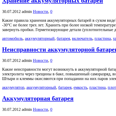
Хранение аккумуляторных батарей
30.07.2012
admin
Новости
,
0
Какие правила хранения аккумуляторных батарей в сухом виде
-30°С не более трех лет. Хранить при более низкой температу
завернуть пробки. Герметизирующие детали (уплотнительные 
автомобиль
,
аккумуляторный
,
батарея
,
включатель
,
пластина
,
х
Неисправности аккумуляторной батаре
30.07.2012
admin
Новости
,
0
Какие неисправности могут возникнуть в аккумуляторной бат
электролита через трещины в баке, повышенный саморазряд, в
Штыри и клеммы окисляются при попадании на них паров элек
аккумулятор
,
аккумуляторный
,
батарея
,
емкость
,
пластина
,
плот
Аккумуляторная батарея
30.07.2012
admin
Новости
,
0