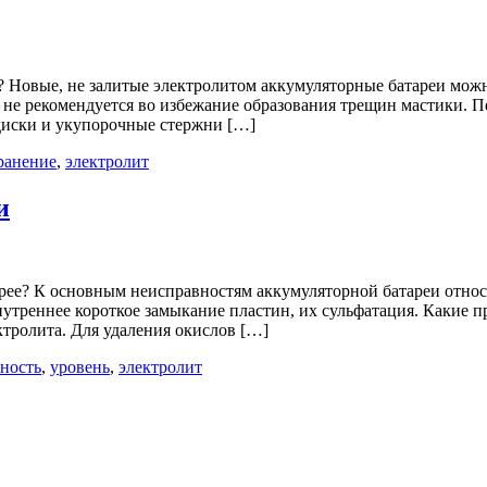
? Новые, не залитые электролитом аккумуляторные батареи мож
ре не рекомендуется во избежание образования трещин мастики. 
диски и укупорочные стержни […]
ранение
,
электролит
и
арее? К основным неисправностям аккумуляторной батареи отно
нутреннее короткое замыкание пластин, их сульфатация. Какие 
тролита. Для удаления окислов […]
ность
,
уровень
,
электролит