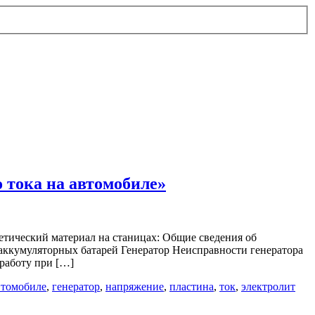
 тока на автомобиле»
ретический материал на станицах: Общие сведения об
аккумуляторных батарей Генератор Неисправности генератора
работу при […]
втомобиле
,
генератор
,
напряжение
,
пластина
,
ток
,
электролит