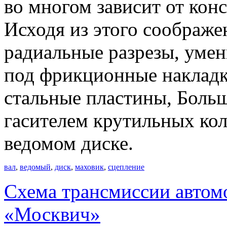
во многом зависит от кон
Исходя из этого соображе
радиальные разрезы, уме
под фрикционные накладк
стальные пластины, Боль
гасителем крутильных ко
ведомом диске.
вал
,
ведомый
,
диск
,
маховик
,
сцепление
Схема трансмиссии автом
«Москвич»