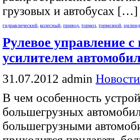
грузовых и автобусах […]
гидравлический
,
колесный
,
привод
,
тормоз
,
тормозной
,
цилинд
Рулевое управление с
усилителем автомоби
31.07.2012
admin
Новости
В чем особенность устрой
большегрузных автомобил
большегрузными автомоб
приходится прилагать бол