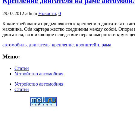
Крепление двигателя на раме автомоби
29.07.2012
admin
Новости
,
0
Какие требования предъявляются к креплению двигателя на ав
маховика. Оба картера жестко соединены между собой. Опоры
двигателя, возникающие вследствие неравномерности крутящ
автомобиль
,
двигатель
,
крепление
,
кронштейн
,
рама
Меню:
Статьи
Устройство автомобиля
Устройство автомобиля
Статьи