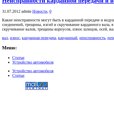
Неисправности карданной передачи и в
31.07.2012
admin
Новости
,
0
Какие неисправности могут быть в карданной передаче и вед
соединений, трещины, изгиб и скручивание карданного вала, в
скручивание валов, трещины корпусов, износ шлицов, осей, ва
вал
,
износ
,
карданная передача
,
карданный
,
неисправность
,
пер
Меню:
Статьи
Устройство автомобиля
Устройство автомобиля
Статьи