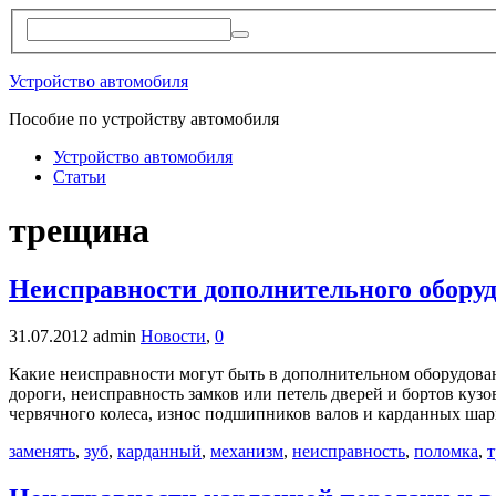
Устройство автомобиля
Пособие по устройству автомобиля
Устройство автомобиля
Статьи
трещина
Неисправности дополнительного обору
31.07.2012
admin
Новости
,
0
Какие неисправности могут быть в дополнительном оборудова
дороги, неисправность замков или петель дверей и бортов кузо
червячного колеса, износ подшипников валов и карданных шар
заменять
,
зуб
,
карданный
,
механизм
,
неисправность
,
поломка
,