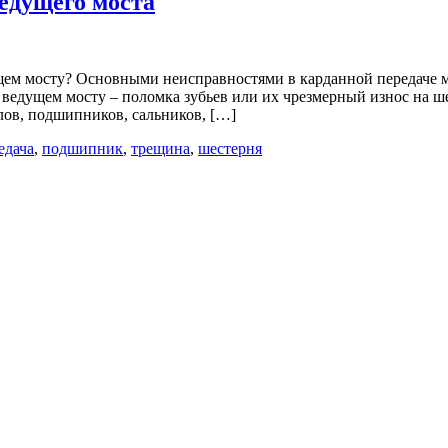
едущего моста
ущем мосту? Основными неисправностями в карданной передаче 
 ведущем мосту – поломка зубьев или их чрезмерный износ на ше
лов, подшипников, сальников, […]
едача
,
подшипник
,
трещина
,
шестерня