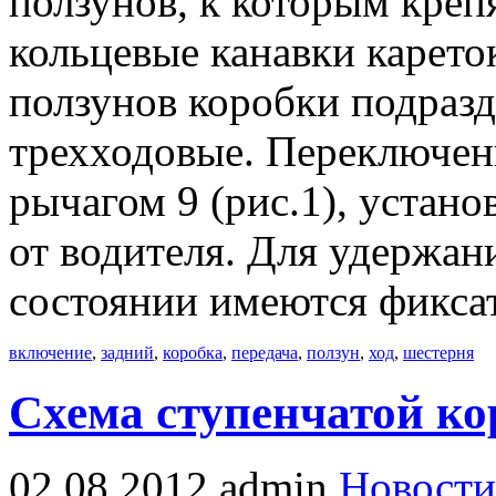
ползунов, к которым креп
кольцевые канавки карето
ползунов коробки подразд
трехходовые. Переключен
рычагом 9 (рис.1), устано
от водителя. Для удержан
состоянии имеются фикса
включение
,
задний
,
коробка
,
передача
,
ползун
,
ход
,
шестерня
Схема ступенчатой ко
02.08.2012
admin
Новости