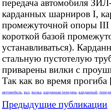
передача автомобиля ЗИЛ-
карданных шарниров I, ка
промежуточной опоры III 
короткой базой промежут
устанавливаться). Кардан
стальную пустотелую труб
приварены вилки с проуш
Так как во время прогиба
автомобиль
,
вал
,
вилка
,
карданная передача
,
карданный
,
переда
Предыдущие публикации