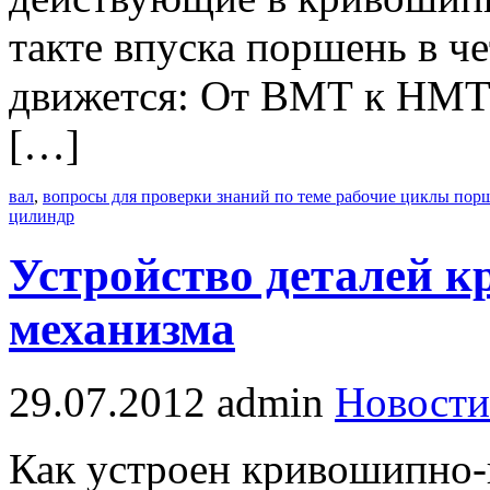
такте впуска поршень в ч
движется: От ВМТ к НМТ
[…]
вал
,
вопросы для проверки знаний по теме рабочие циклы пор
цилиндр
Устройство деталей 
механизма
29.07.2012
admin
Новости
Как устроен кривошипно