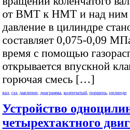
вращении коленчатого вал
от ВМТ к НМТ и над ним с
давление в цилиндре стан
составляет 0,075-0,09 МПа
время с помощью газорас
открывается впускной кла
горючая смесь […]
вал
,
газ
,
давление
,
диаграмма
,
коленчатый
,
поршень
,
цилиндр
Устройство одноцили
четырехтактного двиг