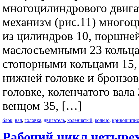
многоцилиндрового двиг
механизм (рис.11) многоц
из цилиндров 10, поршне
маслосъемными 23 кольца
стопорными кольцами 15,
нижней головке и бронзов
головке, коленчатого вала
венцом 35, […]
блок
,
вал
,
головка
,
двигатель
,
коленчатый
,
кольцо
,
кривошипно
Рабочий цикл четырех