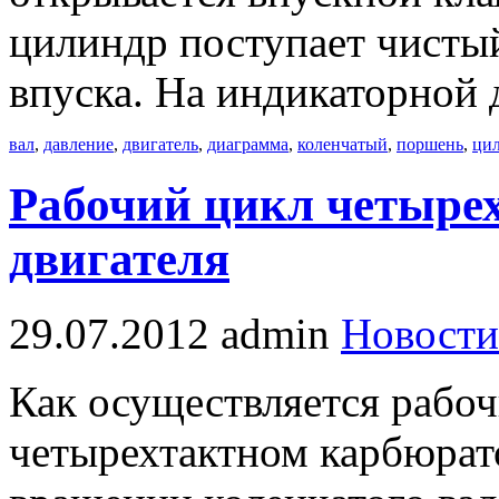
цилиндр поступает чистый
впуска. На индикаторной 
вал
,
давление
,
двигатель
,
диаграмма
,
коленчатый
,
поршень
,
ци
Рабочий цикл четыре
двигателя
29.07.2012
admin
Новости
Как осуществляется рабо
четырехтактном карбюрат