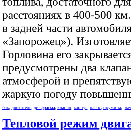
топлива, достаточного дл
расстояниях в 400-500 км
в задней части автомобил
«Запорожец»). Изготовляет
Горловина его закрываетс
предусмотрены два клапа
атмосферой и препятству
жаркую погоду повышенн
бак
,
двигатель
,
диафрагма
,
клапан
,
корпус
,
насос
,
пружина
,
рыч
Тепловой режим двиг