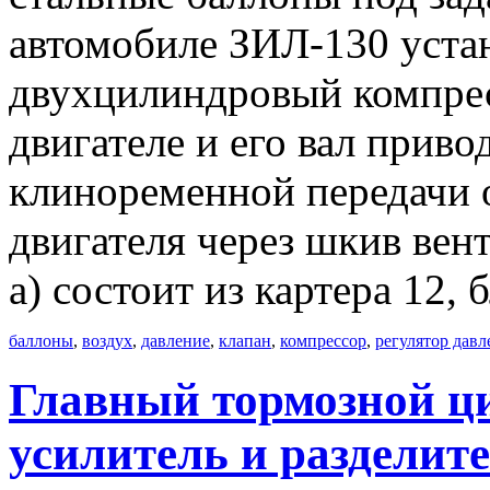
автомобиле ЗИЛ-130 уста
двухцилиндровый компрес
двигателе и его вал прив
клиноременной передачи о
двигателя через шкив вен
а) состоит из картера 12, 
баллоны
,
воздух
,
давление
,
клапан
,
компрессор
,
регулятор давл
Главный тормозной ц
усилитель и разделит