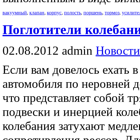
вакуумный
,
клапан
,
корпус
,
полость
,
поршень
,
тормоз
,
усилите
Поглотители колебани
02.08.2012
admin
Новости
Если вам довелось ехать в
автомобиля по неровней до
что представляет собой т
подвески и инерцией кол
колебания затухают медле
сопротивления рессор. Д