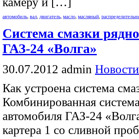
камеру и […]
автомобиль
,
вал
,
двигатель
,
масло
,
масляный
,
распределительн
Система смазки рядно
ГАЗ-24 «Волга»
30.07.2012
admin
Новости
Как устроена система сма
Комбинированная система
автомобиля ГАЗ-24 «Волга
картера 1 со сливной про