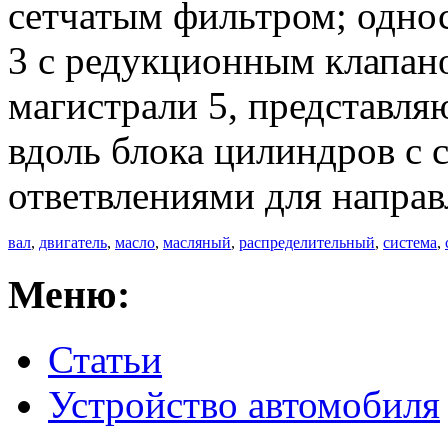
сетчатым фильтром; одно
3 с редукционным клапано
магистрали 5, представля
вдоль блока цилиндров с
ответвлениями для напра
вал
,
двигатель
,
масло
,
масляный
,
распределительный
,
система
,
Меню:
Статьи
Устройство автомобиля