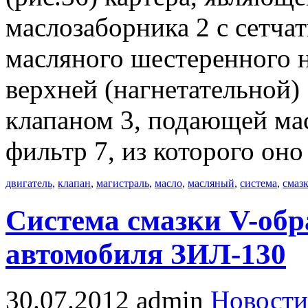
маслозаборника 2 с сетч
масляного шестеренного н
верхней (нагнетательной)
клапаном 3, подающей ма
фильтр 7, из которого оно
двигатель
,
клапан
,
магистраль
,
масло
,
масляный
,
система
,
смаз
Система смазки V-обр
автомобиля ЗИЛ-130
30.07.2012
admin
Новости