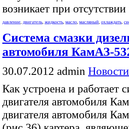
возникает при отсутствии
давление
,
двигатель
,
жидкость
,
масло
,
масляный
,
охлаждать
,
си
Система смазки дизел
автомобиля КамАЗ-53
30.07.2012
admin
Новости
Как устроена и работает 
двигателя автомобиля Ка
двигателя автомобиля Кам
(рис.36) картера, являюще